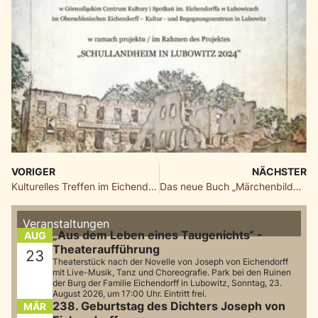
VORIGER
NÄCHSTER
Kulturelles Treffen im Eichendorff-Zentrum
Das neue Buch „Märchenbilder“ von Julia Küßwetter jetzt erhältlich
Veranstaltungen
„Aus dem Leben eines Taugenichts“ -
AUG
Theateraufführung
23
Theaterstück nach der Novelle von Joseph von Eichendorff
mit Live-Musik, Tanz und Choreografie. Park bei den Ruinen
der Burg der Familie Eichendorff in Lubowitz, Sonntag, 23.
August 2026, um 17:00 Uhr. Eintritt frei.
238. Geburtstag des Dichters Joseph von
MÄR