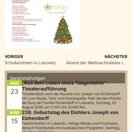
VORIGER
NÄCHSTER
Schullandheim in Lubowitz
Abend der Weihnachtslieder in Lubowitz
Veranstaltungen
„Aus dem Leben eines Taugenichts“ -
AUG
Theateraufführung
23
Theaterstück nach der Novelle von Joseph von Eichendorff
mit Live-Musik, Tanz und Choreografie. Park bei den Ruinen
der Burg der Familie Eichendorff in Lubowitz, Sonntag, 23.
August 2026, um 17:00 Uhr. Eintritt frei.
238. Geburtstag des Dichters Joseph von
MÄR
Eichendorff
15
Feierlichkeiten in Lubowitz: Heilige Messe und Prozession,
danach Feierstunde mit musikalischem Programm. Sonntag,