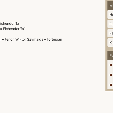
M
H
Eichendorffa
F
ra Eichendorffa”
Fi
 – tenor, Wiktor Szymajda – fortepian
K
P