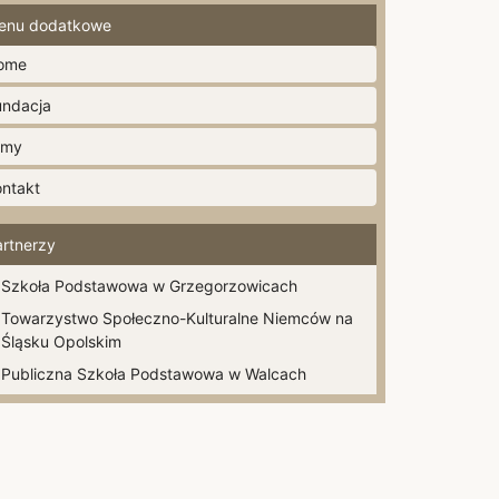
enu dodatkowe
ome
undacja
lmy
ontakt
artnerzy
Szkoła Podstawowa w Grzegorzowicach
Towarzystwo Społeczno-Kulturalne Niemców na
Śląsku Opolskim
Publiczna Szkoła Podstawowa w Walcach