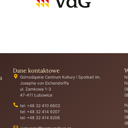
Dane kontaktowe
W
a
Górnośląskie Centrum Kultury i Spotkań im.
N
Josepha von Eichendorffa
N
ul. Zamkowa 1-3
(
47-411 Łubowice
(
N
tel: +48 32 410 6602
N
tel: +48 32 414 9207
(
tel: +48 32 414 9206
(