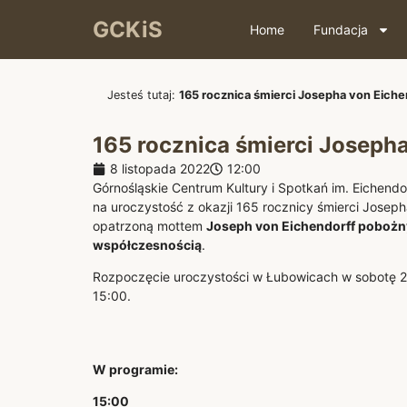
GCKiS
Home
Fundacja
Jesteś tutaj:
165 rocznica śmierci Josepha von Eiche
165 rocznica śmierci Joseph
8 listopada 2022
12:00
Górnośląskie Centrum Kultury i Spotkań im. Eichend
na uroczystość z okazji 165 rocznicy śmierci Joseph
opatrzoną mottem
Joseph von Eichendorff pobożny
współczesnością
.
Rozpoczęcie uroczystości w Łubowicach w sobotę 26
15:00.
W programie:
15:00