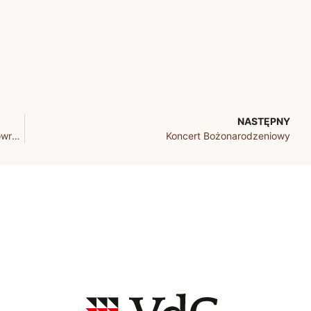
NASTĘPNY
Przedstawienie teatralne „Joseph von Eichendorff powraca do Łubowic”
Koncert Bożonarodzeniowy