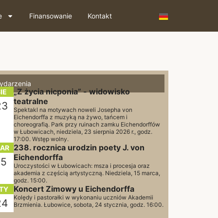
e
Finansowanie
Kontakt
ydarzenia
„Z życia nicponia” - widowisko
IE
teatralne
23
Spektakl na motywach noweli Josepha von
Eichendorffa z muzyką na żywo, tańcem i
choreografią. Park przy ruinach zamku Eichendorffów
w Łubowicach, niedziela, 23 sierpnia 2026 r., godz.
17:00. Wstęp wolny.
238. rocznica urodzin poety J. von
AR
Eichendorffa
15
Uroczystości w Łubowicach: msza i procesja oraz
akademia z częścią artystyczną. Niedziela, 15 marca,
godz. 15:00.
Koncert Zimowy u Eichendorffa
TY
Kolędy i pastorałki w wykonaniu uczniów Akademii
24
Brzmienia. Łubowice, sobota, 24 stycznia, godz. 16:00.