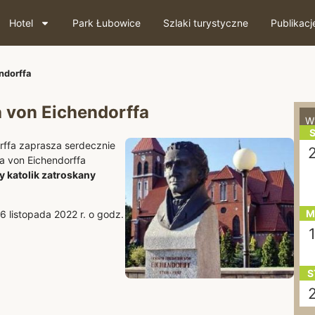
Hotel
Park Łubowice
Szlaki turystyczne
Publikacj
ndorffa
a von Eichendorffa
W
S
orffa zaprasza serdecznie
a von Eichendorffa
 katolik zatroskany
M
 listopada 2022 r. o godz.
S