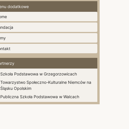
enu dodatkowe
ome
undacja
lmy
ontakt
artnerzy
Szkoła Podstawowa w Grzegorzowicach
Towarzystwo Społeczno-Kulturalne Niemców na
Śląsku Opolskim
Publiczna Szkoła Podstawowa w Walcach