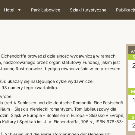
Hotel
Park Łubowice
Szlaki turystyczne
Publikacj
W
. Eichendorffa prowadzi działalność wydawniczą w ramach,
S
a, nadzorowanego przez organ statutowy Fundacji, jakim jest
. Joannę Rostropowicz, będącą równocześnie w-ce prezesem
25r. ukazały się następujące cykle wydawnicze:
 93 numery tego kwartalnika.
M
Evrope.
a (red.): Schlesien und die deutsche Romantik. Eine Festschrift
iläum – Śląsk a niemiecki romantyzm. Tom jubileuszowy dla
dzin, Śląsk w Europie – Schlesien in Europa – Slezsko v Evropě,
S
Kultury i Spotkań im. J. v. Eichendorffa, 196 s., ISBN 978-83-
.): Schlesien und die Herausforderungen der Gegenwart: