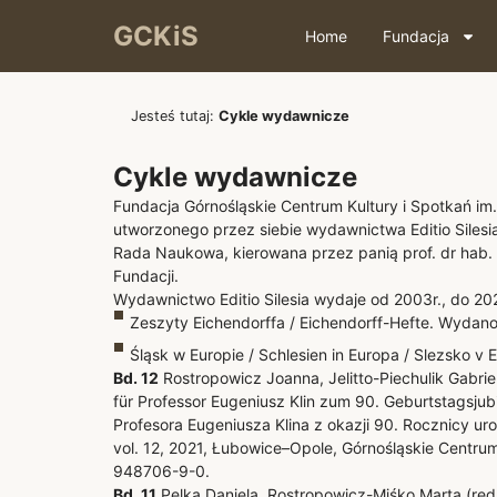
GCKiS
Home
Fundacja
Jesteś tutaj:
Cykle wydawnicze
Cykle wydawnicze
Fundacja Górnośląskie Centrum Kultury i Spotkań im
utworzonego przez siebie wydawnictwa Editio Silesi
Rada Naukowa, kierowana przez panią prof. dr hab
Fundacji.
Wydawnictwo Editio Silesia wydaje od 2003r., do 20
Zeszyty Eichendorffa / Eichendorff-Hefte. Wydano
Śląsk w Europie / Schlesien in Europa / Slezsko v 
Bd. 12
Rostropowicz Joanna, Jelitto-Piechulik Gabriel
für Professor Eugeniusz Klin zum 90. Geburtstagsjub
Profesora Eugeniusza Klina z okazji 90. Rocznicy uro
vol. 12, 2021, Łubowice–Opole, Górnośląskie Centrum 
948706-9-0.
Bd. 11
Pelka Daniela, Rostropowicz-Miśko Marta (red