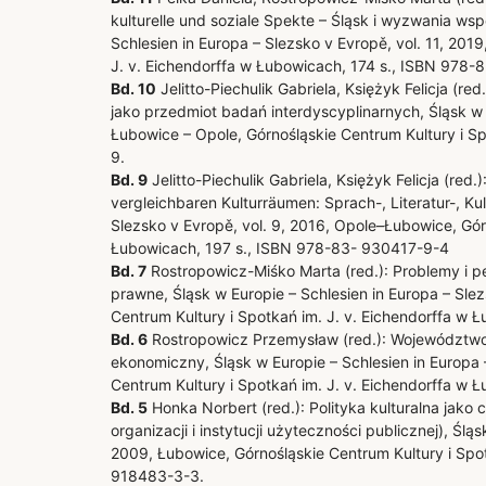
kulturelle und soziale Spekte – Śląsk i wyzwania wsp
Schlesien in Europa – Slezsko v Evropě, vol. 11, 201
J. v. Eichendorffa w Łubowicach, 174 s., ISBN 978
Bd. 10
Jelitto-Piechulik Gabriela, Księżyk Felicja (r
jako przedmiot badań interdyscyplinarnych, Śląsk w E
Łubowice – Opole, Górnośląskie Centrum Kultury i Sp
9.
Bd. 9
Jelitto-Piechulik Gabriela, Księżyk Felicja (re
vergleichbaren Kulturräumen: Sprach-, Literatur-, Ku
Slezsko v Evropě, vol. 9, 2016, Opole–Łubowice, Gór
Łubowicach, 197 s., ISBN 978-83- 930417-9-4
Bd. 7
Rostropowicz-Miśko Marta (red.): Problemy i 
prawne, Śląsk w Europie – Schlesien in Europa – Sle
Centrum Kultury i Spotkań im. J. v. Eichendorffa w
Bd. 6
Rostropowicz Przemysław (red.): Województwo o
ekonomiczny, Śląsk w Europie – Schlesien in Europa 
Centrum Kultury i Spotkań im. J. v. Eichendorffa w
Bd. 5
Honka Norbert (red.): Polityka kulturalna jako
organizacji i instytucji użyteczności publicznej), Ślą
2009, Łubowice, Górnośląskie Centrum Kultury i Spo
918483-3-3.