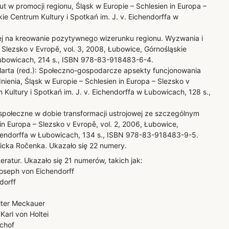
t w promocji regionu, Śląsk w Europie – Schlesien in Europa –
ie Centrum Kultury i Spotkań im. J. v. Eichendorffa w
nej na kreowanie pozytywnego wizerunku regionu. Wyzwania i
 Slezsko v Evropě, vol. 3, 2008, Łubowice, Górnośląskie
 Łubowicach, 214 s., ISBN 978-83-918483-6-4.
arta (red.): Społeczno-gospodarcze apsekty funcjonowania
enia, Śląsk w Europie – Schlesien in Europa – Slezsko v
 Kultury i Spotkań im. J. v. Eichendorffa w Łubowicach, 128 s.,
połeczne w dobie transformacji ustrojowej ze szczególnym
in Europa – Slezsko v Evropě, vol. 2, 2006, Łubowice,
ichendorffa w Łubowicach, 134 s., ISBN 978-83-918483-9-5.
icka Ročenka. Ukazało się 22 numery.
teratur. Ukazało się 21 numerów, takich jak:
oseph von Eichendorff
dorff
lter Meckauer
Karl von Holtei
schof