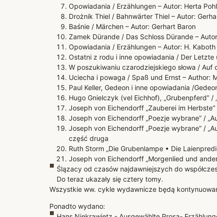
Opowiadania / Erzählungen – Autor: Herta Pohl
Drożnik Thiel / Bahnwärter Thiel – Autor: Ger
Baśnie / Märchen – Autor: Gerhart Baron
Zamek Dürande / Das Schloss Dürande – Autor
Opowiadania / Erzählungen – Autor: H. Kaboth
Ostatni z rodu i inne opowiadania / Der Letzt
W poszukiwaniu czarodziejskiego słowa / Auf
Uciecha i powaga / Spaß und Ernst – Author: Ma
Paul Keller, Gedeon i inne opowiadania /Gede
Hugo Gnielczyk (vel Eichhof), „Grubenpferd” / 
Joseph von Eichendorff „Zauberei im Herbste“ 
Joseph von Eichendorff „Poezje wybrane” / „A
Joseph von Eichendorff „Poezje wybrane” / „A
część druga
Ruth Storm „Die Grubenlampe • Die Laienpredi
Joseph von Eichendorff „Morgenlied und ander
Ślązacy od czasów najdawniejszych do współczesno
Do teraz ukazały się cztery tomy.
Wszystkie ww. cykle wydawnicze będą kontynuowa
Ponadto wydano:
Hans Niekrawietz - Ausgewählte Prosa- Erzählung