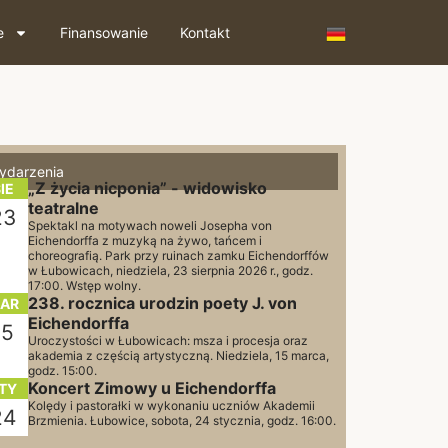
e
Finansowanie
Kontakt
ydarzenia
„Z życia nicponia” - widowisko
IE
teatralne
23
Spektakl na motywach noweli Josepha von
Eichendorffa z muzyką na żywo, tańcem i
choreografią. Park przy ruinach zamku Eichendorffów
w Łubowicach, niedziela, 23 sierpnia 2026 r., godz.
17:00. Wstęp wolny.
238. rocznica urodzin poety J. von
AR
Eichendorffa
15
Uroczystości w Łubowicach: msza i procesja oraz
akademia z częścią artystyczną. Niedziela, 15 marca,
godz. 15:00.
Koncert Zimowy u Eichendorffa
TY
Kolędy i pastorałki w wykonaniu uczniów Akademii
24
Brzmienia. Łubowice, sobota, 24 stycznia, godz. 16:00.