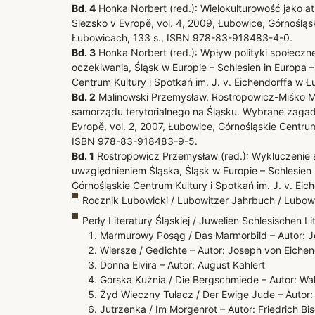
Bd. 4
Honka Norbert (red.): Wielokulturowość jako atu
Slezsko v Evropě, vol. 4, 2009, Łubowice, Górnośląsk
Łubowicach, 133 s., ISBN 978-83-918483-4-0.
Bd. 3
Honka Norbert (red.): Wpływ polityki społecz
oczekiwania, Śląsk w Europie – Schlesien in Europa –
Centrum Kultury i Spotkań im. J. v. Eichendorffa w
Bd. 2
Malinowski Przemysław, Rostropowicz-Miśko M
samorządu terytorialnego na Śląsku. Wybrane zagadni
Evropě, vol. 2, 2007, Łubowice, Górnośląskie Centrum
ISBN 978-83-918483-9-5.
Bd. 1
Rostropowicz Przemysław (red.): Wykluczenie s
uwzględnieniem Śląska, Śląsk w Europie – Schlesien 
Górnośląskie Centrum Kultury i Spotkań im. J. v. E
Rocznik Łubowicki / Lubowitzer Jahrbuch / Lubow
Perły Literatury Śląskiej / Juwelien Schlesischen Li
Marmurowy Posąg / Das Marmorbild – Autor: J
Wiersze / Gedichte – Autor: Joseph von Eichen
Donna Elvira – Autor: August Kahlert
Górska Kuźnia / Die Bergschmiede – Autor: Wa
Żyd Wieczny Tułacz / Der Ewige Jude – Autor: 
Jutrzenka / Im Morgenrot – Autor: Friedrich Bi