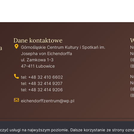
Dane kontaktowe
W
a
Górnośląskie Centrum Kultury i Spotkań im.
N
Josepha von Eichendorffa
N
ul. Zamkowa 1-3
(
47-411 Łubowice
(
N
tel: +48 32 410 6602
N
tel: +48 32 414 9207
(
tel: +48 32 414 9206
(
eichendorffzentrum@wp.pl
dczyć usługi na najwyższym poziomie. Dalsze korzystanie ze strony ozna