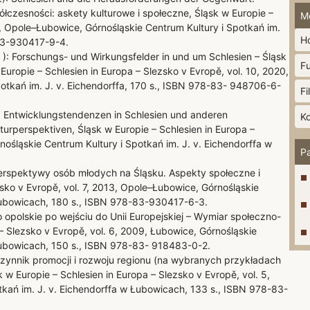
ółczesności: askety kulturowe i społeczne, Śląsk w Europie –
M
9, Opole–Łubowice, Górnośląskie Centrum Kultury i Spotkań im.
H
-83-930417-9-4.
ed. ): Forschungs- und Wirkungsfelder in und um Schlesien – Śląsk
F
uropie – Schlesien in Europa – Slezsko v Evropě, vol. 10, 2020,
otkań im. J. v. Eichendorffa, 170 s., ISBN 978-83- 948706-6-
Fi
d.): Entwicklungstendenzen in Schlesien und anderen
K
lturperspektiven, Śląsk w Europie – Schlesien in Europa –
nośląskie Centrum Kultury i Spotkań im. J. v. Eichendorffa w
P
perspektywy osób młodych na Śląsku. Aspekty społeczne i
zsko v Evropě, vol. 7, 2013, Opole–Łubowice, Górnośląskie
 Łubowicach, 180 s., ISBN 978-83-930417-6-3.
polskie po wejściu do Unii Europejskiej – Wymiar społeczno-
– Slezsko v Evropě, vol. 6, 2009, Łubowice, Górnośląskie
 Łubowicach, 150 s., ISBN 978-83- 918483-0-2.
 czynnik promocji i rozwoju regionu (na wybranych przykładach
sk w Europie – Schlesien in Europa – Slezsko v Evropě, vol. 5,
tkań im. J. v. Eichendorffa w Łubowicach, 133 s., ISBN 978-83-