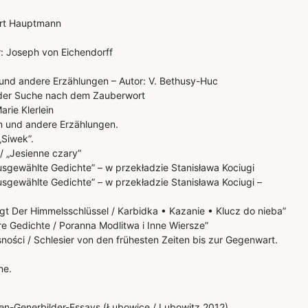
hart Hauptmann
: Joseph von Eichendorff
e und andere Erzählungen – Autor: V. Bethusy-Huc
 der Suche nach dem Zauberwort
rie Klerlein
on und andere Erzählungen.
„Siwek”.
/ „Jesienne czary”
usgewählte Gedichte” – w przekładzie Stanisława Kociugi
usgewählte Gedichte” – w przekładzie Stanisława Kociugi –
gt Der Himmelsschlüssel / Karbidka • Kazanie • Klucz do nieba”
e Gedichte / Poranna Modlitwa i Inne Wiersze”
ści / Schlesier von den frühesten Zeiten bis zur Gegenwart.
ne.
en-Generbilder-Essays (Łubowice / Lubowitz 2012)