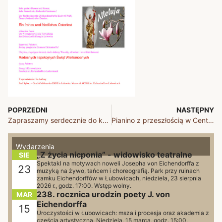
POPRZEDNI
NASTĘPNY
Zapraszamy serdecznie do korzystania z naszych usług
Pianino z przeszłością w Centrum Eichendorffa
Wydarzenia
„Z życia nicponia” - widowisko teatralne
SIE
Spektakl na motywach noweli Josepha von Eichendorffa z
23
muzyką na żywo, tańcem i choreografią. Park przy ruinach
zamku Eichendorffów w Łubowicach, niedziela, 23 sierpnia
2026 r., godz. 17:00. Wstęp wolny.
238. rocznica urodzin poety J. von
MAR
Eichendorffa
15
Uroczystości w Łubowicach: msza i procesja oraz akademia z
częścią artystyczną. Niedziela, 15 marca, godz. 15:00.