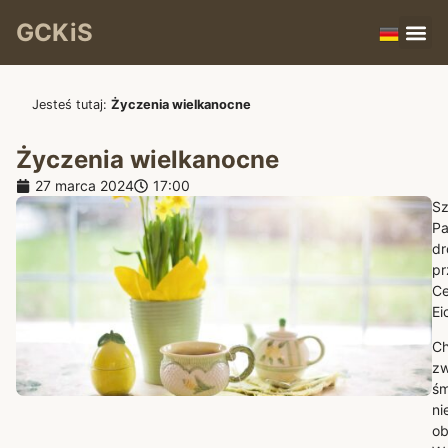
GCKiS
Jesteś tutaj:
Życzenia wielkanocne
Życzenia wielkanocne
27 marca 2024
17:00
Sz
Pa
dr
pr
Ce
Ei
Ch
zw
śm
ni
ob