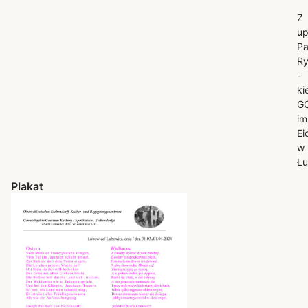
Z
up
Pa
Ry
-
ki
G
im
Ei
w
Łu
Plakat