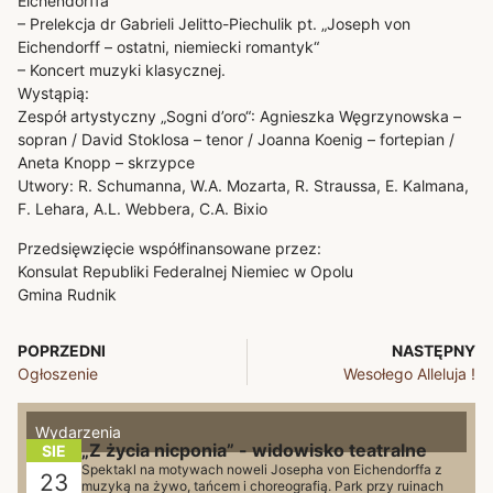
Eichendorffa
– Prelekcja dr Gabrieli Jelitto-Piechulik pt. „Joseph von
Eichendorff – ostatni, niemiecki romantyk“
– Koncert muzyki klasycznej.
Wystąpią:
Zespół artystyczny „Sogni d’oro“: Agnieszka Węgrzynowska –
sopran / David Stoklosa – tenor / Joanna Koenig – fortepian /
Aneta Knopp – skrzypce
Utwory: R. Schumanna, W.A. Mozarta, R. Straussa, E. Kalmana,
F. Lehara, A.L. Webbera, C.A. Bixio
Przedsięwzięcie współfinansowane przez:
Konsulat Republiki Federalnej Niemiec w Opolu
Gmina Rudnik
POPRZEDNI
NASTĘPNY
Ogłoszenie
Wesołego Alleluja !
Wydarzenia
„Z życia nicponia” - widowisko teatralne
SIE
Spektakl na motywach noweli Josepha von Eichendorffa z
23
muzyką na żywo, tańcem i choreografią. Park przy ruinach